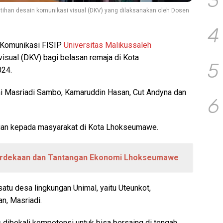
3
tihan desain komunikasi visual (DKV) yang dilaksanakan oleh Dosen
4
Komunikasi FISIP
Universitas Malikussaleh
isual (DKV) bagi belasan remaja di Kota
5
024.
ni Masriadi Sambo, Kamaruddin Hasan, Cut Andyna dan
6
dian kepada masyarakat di Kota Lhokseumawe.
rdekaan dan Tantangan Ekonomi Lhokseumawe
atu desa lingkungan Unimal, yaitu Uteunkot,
n, Masriadi.
s dibekali kompetensi untuk bisa bersaing di tengah