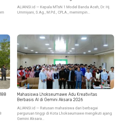
ALIANSI.id — Kepala MTsN 1 Model Banda Aceh, Dr. Hj.
ern
Ummiyani, S.Ag., M.Pd., CPLA., memimpin…
 188
Mahasiswa Lhokseumawe Adu Kreativitas
Berbasis AI di Gemini Aksara 2026
ALIANSI.id — Ratusan mahasiswa dari berbagai
8
perguruan tinggi di Kota Lhokseumawe mengikuti ajang
Gemini Aksara…