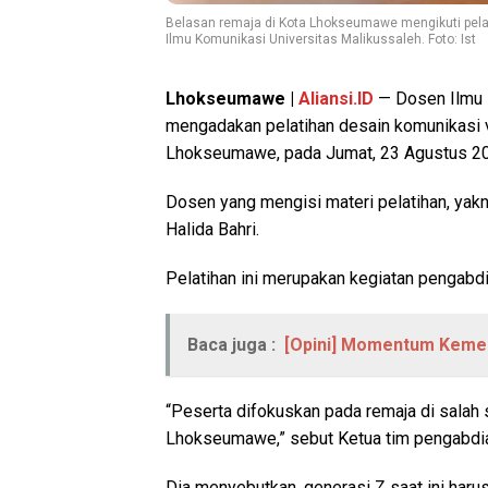
Belasan remaja di Kota Lhokseumawe mengikuti pela
Ilmu Komunikasi Universitas Malikussaleh. Foto: Ist
Lhokseumawe |
Aliansi.ID
— Dosen Ilmu 
mengadakan pelatihan desain komunikasi v
Lhokseumawe, pada Jumat, 23 Agustus 2
Dosen yang mengisi materi pelatihan, yak
Halida Bahri.
Pelatihan ini merupakan kegiatan pengab
Baca juga :
[Opini] Momentum Keme
“Peserta difokuskan pada remaja di salah s
Lhokseumawe,” sebut Ketua tim pengabdia
Dia menyebutkan, generasi Z saat ini haru