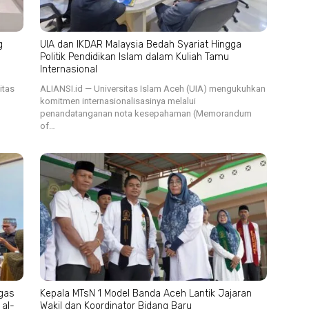
g
UIA dan IKDAR Malaysia Bedah Syariat Hingga
Politik Pendidikan Islam dalam Kuliah Tamu
Internasional
itas
ALIANSI.id — Universitas Islam Aceh (UIA) mengukuhkan
komitmen internasionalisasinya melalui
penandatanganan nota kesepahaman (Memorandum
of…
gas
Kepala MTsN 1 Model Banda Aceh Lantik Jajaran
 al-
Wakil dan Koordinator Bidang Baru