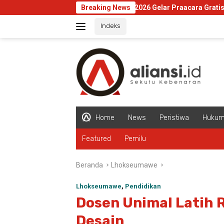
Langsung
Sangerday Fest 2026 Gelar Praacara Gratis di Museum Ts
Breaking News
ke
Indeks
konten
Home
News
Peristiwa
Huku
Featured
Pemilu
Beranda
Lhokseumawe
Lhokseumawe
,
Pendidikan
Dosen Unimal Latih
Desain