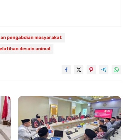
tan pengabdian masyarakat
elatihan desain unimal