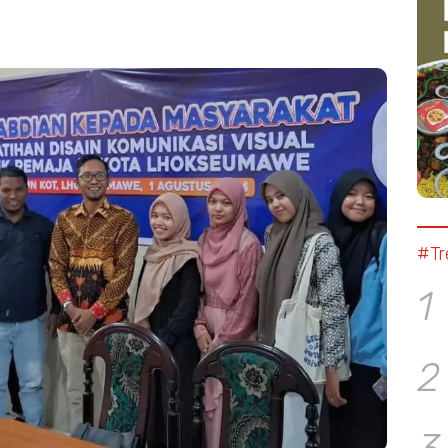
#Tr
1
2