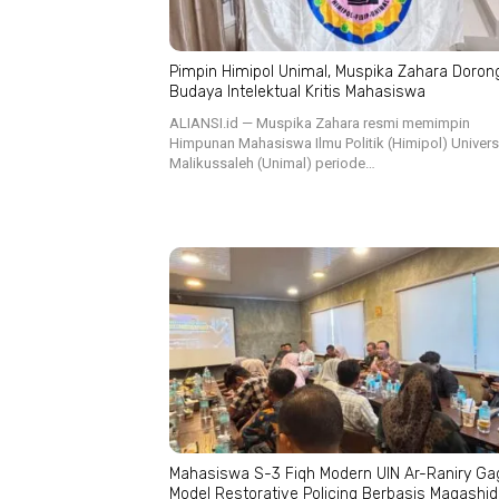
Pimpin Himipol Unimal, Muspika Zahara Doron
Budaya Intelektual Kritis Mahasiswa
ALIANSI.id — Muspika Zahara resmi memimpin
Himpunan Mahasiswa Ilmu Politik (Himipol) Univers
Malikussaleh (Unimal) periode…
Mahasiswa S-3 Fiqh Modern UIN Ar-Raniry Ga
Model Restorative Policing Berbasis Maqashid