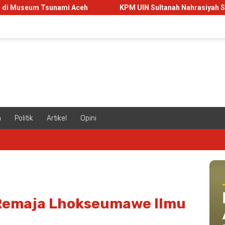
unami Aceh
KPM UIN Sultanah Nahrasiyah Sulap Lahan Koso
m
Politik
Artikel
Opini
 Remaja Lhokseumawe Ilmu