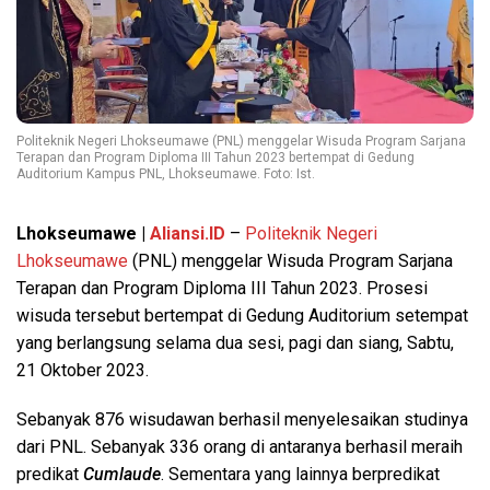
Politeknik Negeri Lhokseumawe (PNL) menggelar Wisuda Program Sarjana
Terapan dan Program Diploma III Tahun 2023 bertempat di Gedung
Auditorium Kampus PNL, Lhokseumawe. Foto: Ist.
Lhokseumawe |
Aliansi.ID
–
Politeknik Negeri
Lhokseumawe
(PNL) menggelar Wisuda Program Sarjana
Terapan dan Program Diploma III Tahun 2023. Prosesi
wisuda tersebut bertempat di Gedung Auditorium setempat
yang berlangsung selama dua sesi, pagi dan siang, Sabtu,
21 Oktober 2023.
Sebanyak 876 wisudawan berhasil menyelesaikan studinya
dari PNL. Sebanyak 336 orang di antaranya berhasil meraih
predikat
Cumlaude
. Sementara yang lainnya berpredikat