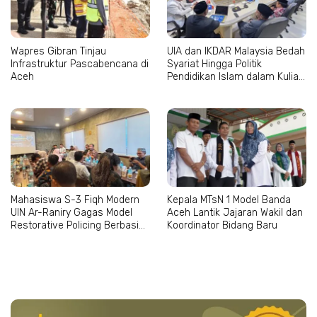
Wapres Gibran Tinjau
UIA dan IKDAR Malaysia Bedah
Infrastruktur Pascabencana di
Syariat Hingga Politik
Aceh
Pendidikan Islam dalam Kuliah
Tamu Internasional
Mahasiswa S-3 Fiqh Modern
Kepala MTsN 1 Model Banda
UIN Ar-Raniry Gagas Model
Aceh Lantik Jajaran Wakil dan
Restorative Policing Berbasis
Koordinator Bidang Baru
Maqashid al-Syari’ah