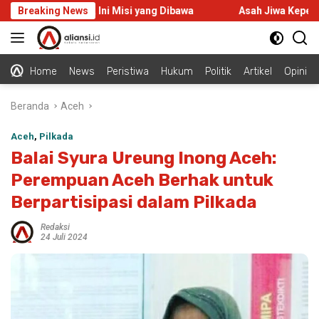
Langsung
di Malaysia, Ini Misi yang Dibawa
Breaking News
Asah Jiwa Kepemimpinan
ke
konten
Home
News
Peristiwa
Hukum
Politik
Artikel
Opini
Beranda
Aceh
Aceh
,
Pilkada
Balai Syura Ureung Inong Aceh:
Perempuan Aceh Berhak untuk
Berpartisipasi dalam Pilkada
Redaksi
24 Juli 2024