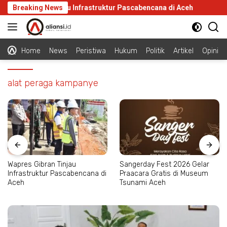
Langsung
res Gibran Tinjau Infrastruktur Pascabencana di Aceh
Breaking News
San
ke
konten
Home
News
Peristiwa
Hukum
Politik
Artikel
Opini
alat peraga kampanye
Wapres Gibran Tinjau
Sangerday Fest 2026 Gelar
Infrastruktur Pascabencana di
Praacara Gratis di Museum
Aceh
Tsunami Aceh