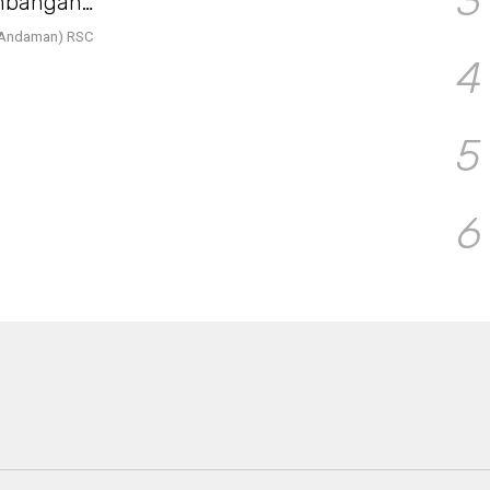
3
embangan
h Andaman) RSC
4
5
6