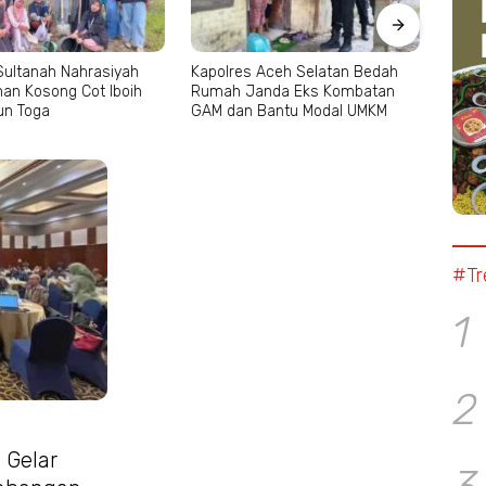
Sultanah Nahrasiyah
Kapolres Aceh Selatan Bedah
Islam
han Kosong Cot Iboih
Rumah Janda Eks Kombatan
Anak 
un Toga
GAM dan Bantu Modal UMKM
Rekr
#Tr
1
2
 Gelar