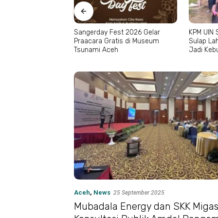
r, Unimal Kirim
Sangerday Fest 2026 Gelar
KPM UIN 
Seni ke Peksiminas
Praacara Gratis di Museum
Sulap La
Tsunami Aceh
Jadi Keb
Aceh
,
News
25 September 2025
Mubadala Energy dan SKK Migas