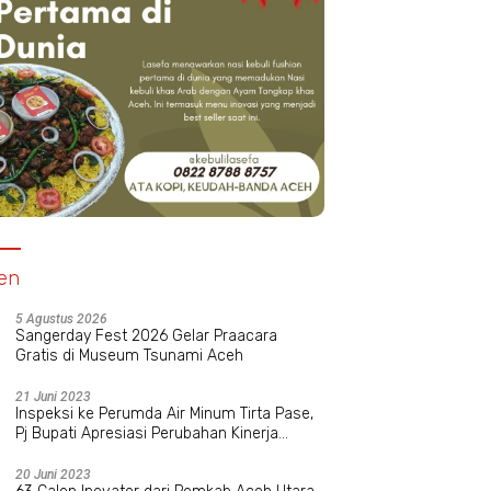
ic Relief Indonesia Hibur
Pimpin Himipol Unimal, Muspika
P
Yatim Cianjur Lewat
Zahara Dorong Budaya
B
easi Bersama
Intelektual Kritis Mahasiswa
en
5 Agustus 2026
Sangerday Fest 2026 Gelar Praacara
Gratis di Museum Tsunami Aceh
21 Juni 2023
Inspeksi ke Perumda Air Minum Tirta Pase,
Pj Bupati Apresiasi Perubahan Kinerja
Manajemen Baru
20 Juni 2023