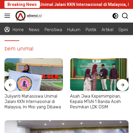
Langsung
yanti Mahasiswa Unimal Jalani KKN Internasional di Malaysia, Ini Mi
Breaking News
ke
konten
Home
News
Peristiwa
Hukum
Politik
Artikel
Opini
bem unimal
Juliyanti Mahasiswa Unimal
Asah Jiwa Kepemimpinan,
Jalani KKN Internasional di
Kepala MTsN 1 Banda Aceh
Malaysia, Ini Misi yang Dibawa
Resmikan LDK OSIM