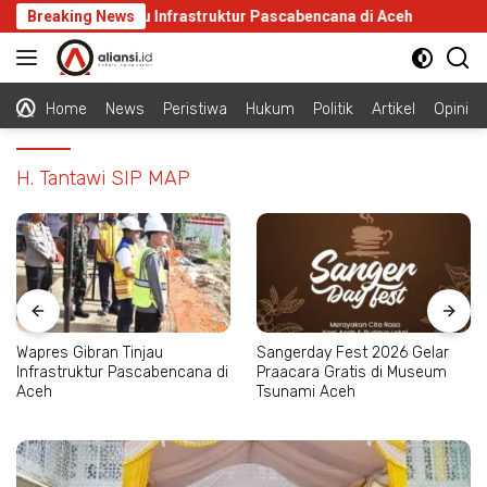
Langsung
res Gibran Tinjau Infrastruktur Pascabencana di Aceh
Breaking News
San
ke
konten
Home
News
Peristiwa
Hukum
Politik
Artikel
Opini
H. Tantawi SIP MAP
Wapres Gibran Tinjau
Sangerday Fest 2026 Gelar
Infrastruktur Pascabencana di
Praacara Gratis di Museum
Aceh
Tsunami Aceh