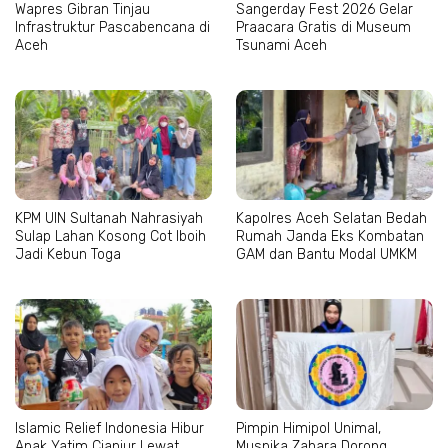
Wapres Gibran Tinjau
Sangerday Fest 2026 Gelar
Infrastruktur Pascabencana di
Praacara Gratis di Museum
Aceh
Tsunami Aceh
KPM UIN Sultanah Nahrasiyah
Kapolres Aceh Selatan Bedah
Sulap Lahan Kosong Cot Iboih
Rumah Janda Eks Kombatan
Jadi Kebun Toga
GAM dan Bantu Modal UMKM
Islamic Relief Indonesia Hibur
Pimpin Himipol Unimal,
Anak Yatim Cianjur Lewat
Muspika Zahara Dorong