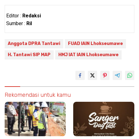
Editor :
Redaksi
Sumber :
Ril
Anggota DPRA Tantawi
FUAD IAIN Lhokseumawe
H. Tantawi SIP MAP
HMJ IAT IAIN Lhokseumawe
Rekomendasi untuk kamu