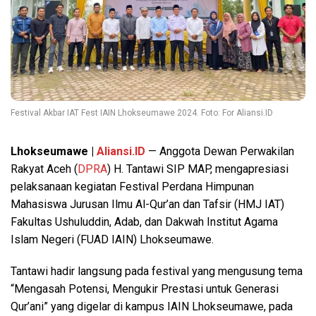
Festival Akbar IAT Fest IAIN Lhokseumawe 2024. Foto: For Aliansi.ID
Lhokseumawe |
Aliansi.ID
— Anggota Dewan Perwakilan
Rakyat Aceh (
DPRA
) H. Tantawi SIP MAP, mengapresiasi
pelaksanaan kegiatan Festival Perdana Himpunan
Mahasiswa Jurusan Ilmu Al-Qur’an dan Tafsir (HMJ IAT)
Fakultas Ushuluddin, Adab, dan Dakwah Institut Agama
Islam Negeri (FUAD IAIN) Lhokseumawe.
Tantawi hadir langsung pada festival yang mengusung tema
“Mengasah Potensi, Mengukir Prestasi untuk Generasi
Qur’ani” yang digelar di kampus IAIN Lhokseumawe, pada