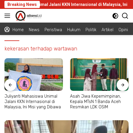
Langsung
nti Mahasiswa Unimal Jalani KKN Internasional di Malaysia, Ini Misi
Breaking News
ke
konten
Home
News
Peristiwa
Hukum
Politik
Artikel
Opini
kekerasan terhadap wartawan
Juliyanti Mahasiswa Unimal
Asah Jiwa Kepemimpinan,
Jalani KKN Internasional di
Kepala MTsN 1 Banda Aceh
Malaysia, Ini Misi yang Dibawa
Resmikan LDK OSIM