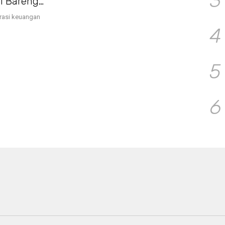
3
i Bareng
erasi keuangan
4
5
6