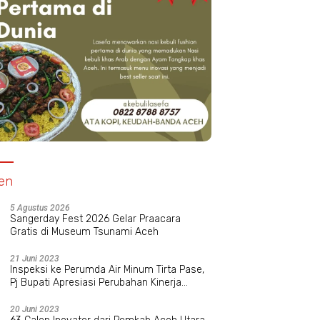
ic Relief Indonesia Hibur
Pimpin Himipol Unimal, Muspika
P
Yatim Cianjur Lewat
Zahara Dorong Budaya
B
easi Bersama
Intelektual Kritis Mahasiswa
en
5 Agustus 2026
Sangerday Fest 2026 Gelar Praacara
Gratis di Museum Tsunami Aceh
21 Juni 2023
Inspeksi ke Perumda Air Minum Tirta Pase,
Pj Bupati Apresiasi Perubahan Kinerja
Manajemen Baru
20 Juni 2023