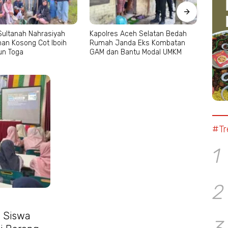
Sultanah Nahrasiyah
Kapolres Aceh Selatan Bedah
Islam
han Kosong Cot Iboih
Rumah Janda Eks Kombatan
Anak 
un Toga
GAM dan Bantu Modal UMKM
Rekr
#Tr
1
2
n Siswa