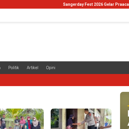
Sangerday Fest 2026 Gelar Praacara Gr
m
Politik
Artikel
Opini