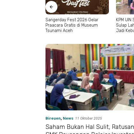
r, Unimal Kirim
Sangerday Fest 2026 Gelar
KPM UIN 
Seni ke Peksiminas
Praacara Gratis di Museum
Sulap La
Tsunami Aceh
Jadi Keb
Bireuen
,
News
11 Oktober 2025
Saham Bukan Hal Sulit, Ratusa