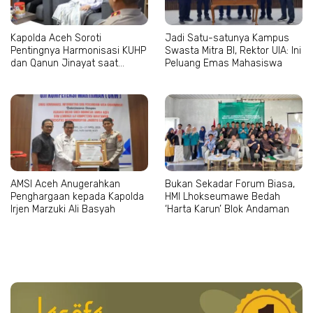
Kapolda Aceh Soroti
Jadi Satu-satunya Kampus
Pentingnya Harmonisasi KUHP
Swasta Mitra BI, Rektor UIA: Ini
dan Qanun Jinayat saat
Peluang Emas Mahasiswa
Bertemu Abu Paya Pasi
AMSI Aceh Anugerahkan
Bukan Sekadar Forum Biasa,
Penghargaan kepada Kapolda
HMI Lhokseumawe Bedah
Irjen Marzuki Ali Basyah
‘Harta Karun’ Blok Andaman