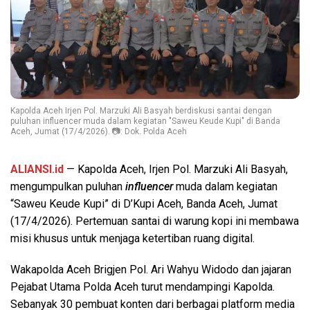
Kapolda Aceh Irjen Pol. Marzuki Ali Basyah berdiskusi santai dengan
puluhan influencer muda dalam kegiatan "Saweu Keude Kupi" di Banda
Aceh, Jumat (17/4/2026). 📷: Dok. Polda Aceh
ALIANSI.id
— Kapolda Aceh, Irjen Pol. Marzuki Ali Basyah,
mengumpulkan puluhan
influencer
muda dalam kegiatan
“Saweu Keude Kupi” di D’Kupi Aceh, Banda Aceh, Jumat
(17/4/2026). Pertemuan santai di warung kopi ini membawa
misi khusus untuk menjaga ketertiban ruang digital.
Wakapolda Aceh Brigjen Pol. Ari Wahyu Widodo dan jajaran
Pejabat Utama Polda Aceh turut mendampingi Kapolda.
Sebanyak 30 pembuat konten dari berbagai platform media