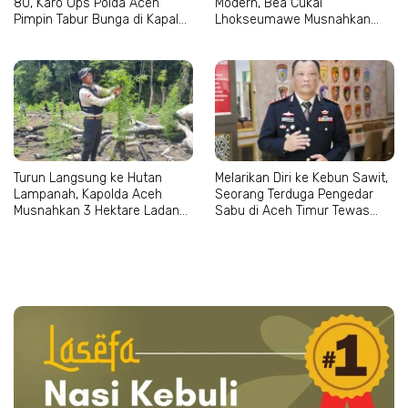
80, Karo Ops Polda Aceh
Modern, Bea Cukai
Pimpin Tabur Bunga di Kapal
Lhokseumawe Musnahkan
Wisanggeni
Jutaan Batang Rokok Ilegal
Turun Langsung ke Hutan
Melarikan Diri ke Kebun Sawit,
Lampanah, Kapolda Aceh
Seorang Terduga Pengedar
Musnahkan 3 Hektare Ladang
Sabu di Aceh Timur Tewas
Ganja
Terjatuh