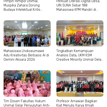
Pimpin Himipol Unimal,
Perkuat Literasi Digital Desa,
Muspika Zahara Dorong
UIN SUNA Sebar 188
Budaya Intelektual Kritis
Mahasiswa KPM Mandiri di
Mahasiswa
Aceh–Sumut
Mahasiswa Lhokseumawe
Tingkatkan Kemampuan
Adu Kreativitas Berbasis AI di
Analisis Data, UKM KSM
Gemini Aksara 2026
Creative Minority Unimal Gelar
Pelatihan SPSS
Tim Dosen Fakultas Hukum
Profesor Arnawan Bagikan
Unimal Gelar Penyuluhan Anti-
Kiat Menulis Karya Ilmiah