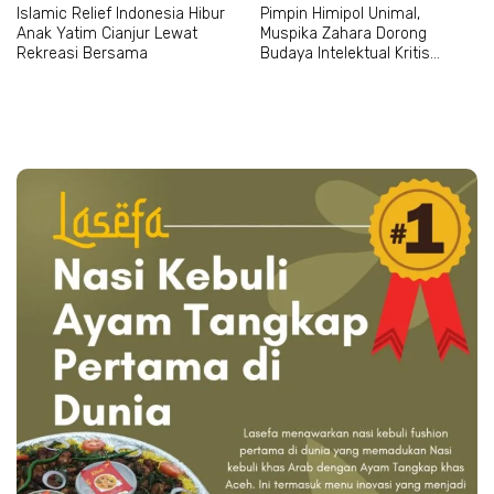
Islamic Relief Indonesia Hibur
Pimpin Himipol Unimal,
Anak Yatim Cianjur Lewat
Muspika Zahara Dorong
Rekreasi Bersama
Budaya Intelektual Kritis
Mahasiswa