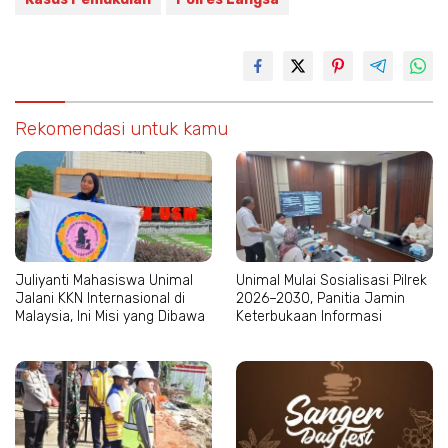
Rekomendasi untuk kamu
Juliyanti Mahasiswa Unimal
Unimal Mulai Sosialisasi Pilrek
Jalani KKN Internasional di
2026–2030, Panitia Jamin
Malaysia, Ini Misi yang Dibawa
Keterbukaan Informasi