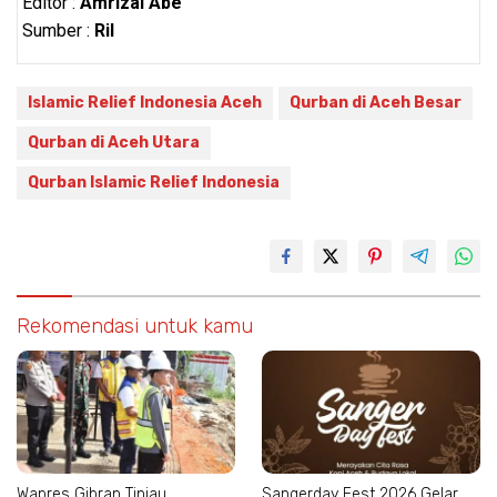
Editor :
Amrizal Abe
Sumber :
Ril
Islamic Relief Indonesia Aceh
Qurban di Aceh Besar
Qurban di Aceh Utara
Qurban Islamic Relief Indonesia
Rekomendasi untuk kamu
Wapres Gibran Tinjau
Sangerday Fest 2026 Gelar