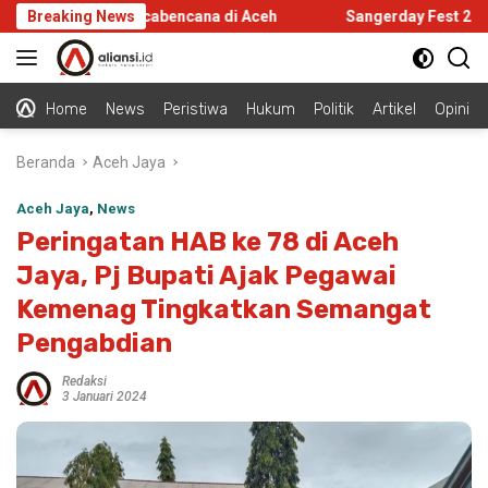
Langsung
rastruktur Pascabencana di Aceh
Breaking News
Sangerday Fest 2026 Gela
ke
konten
Home
News
Peristiwa
Hukum
Politik
Artikel
Opini
Beranda
Aceh Jaya
Aceh Jaya
,
News
Peringatan HAB ke 78 di Aceh
Jaya, Pj Bupati Ajak Pegawai
Kemenag Tingkatkan Semangat
Pengabdian
Redaksi
3 Januari 2024