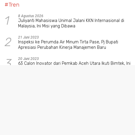
#Tren
1
8 Agustus 2026
Juliyanti Mahasiswa Unimal Jalani KKN Internasional di
Malaysia, Ini Misi yang Dibawa
2
21 Juni 2023
Inspeksi ke Perumda Air Minum Tirta Pase, Pj Bupati
Apresiasi Perubahan Kinerja Manajemen Baru
3
20 Juni 2023
63 Calon Inovator dari Pemkab Aceh Utara Ikuti Bimtek, Ini
Tujuannya
4
20 Juni 2023
Enam Terpidana Pelanggar Qanun Syariat di Aceh Utara
Jalani Hukuman Cambuk
5
14 Juni 2023
Ini Dia 15 Nama Calon Anggota KIP Aceh Utara yang Lulus
Uji Baca Al-Quran dan Wawancara
6
14 Juni 2023
Motor Anda Hilang? Cek di Polres Aceh Utara, Gratis
Langsung Bawa Pulang, Ini Datanya