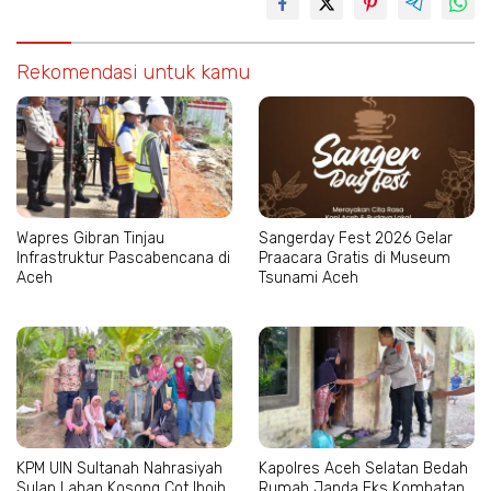
Rekomendasi untuk kamu
Wapres Gibran Tinjau
Sangerday Fest 2026 Gelar
Infrastruktur Pascabencana di
Praacara Gratis di Museum
Aceh
Tsunami Aceh
KPM UIN Sultanah Nahrasiyah
Kapolres Aceh Selatan Bedah
Sulap Lahan Kosong Cot Iboih
Rumah Janda Eks Kombatan