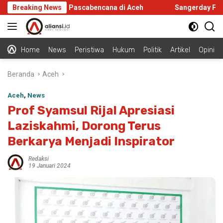
Langsung
u Infrastruktur Pascabencana di Aceh
Breaking News
Sangerday Fest 2026
ke
konten
Home
News
Peristiwa
Hukum
Politik
Artikel
Opini
Beranda
Aceh
Aceh
,
News
Prof Syamsul Rijal Apresiasi
Laziskahmi, Dorong Terus
Berkarya Menjadi Inspirator
Redaksi
19 Januari 2024