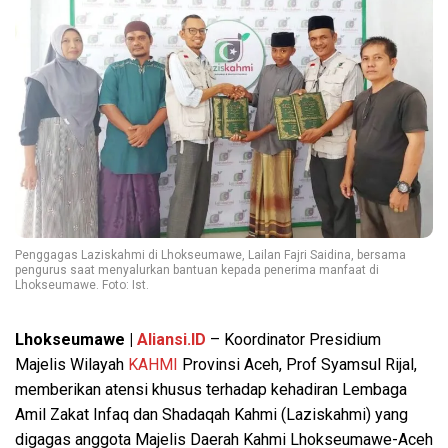
Penggagas Laziskahmi di Lhokseumawe, Lailan Fajri Saidina, bersama
pengurus saat menyalurkan bantuan kepada penerima manfaat di
Lhokseumawe. Foto: Ist.
Lhokseumawe |
Aliansi.ID
– Koordinator Presidium
Majelis Wilayah
KAHMI
Provinsi Aceh, Prof Syamsul Rijal,
memberikan atensi khusus terhadap kehadiran Lembaga
Amil Zakat Infaq dan Shadaqah Kahmi (Laziskahmi) yang
digagas anggota Majelis Daerah Kahmi Lhokseumawe-Aceh