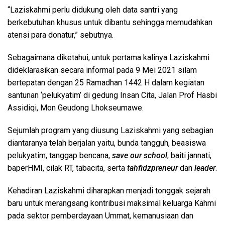
“Laziskahmi perlu didukung oleh data santri yang
berkebutuhan khusus untuk dibantu sehingga memudahkan
atensi para donatur,” sebutnya.
Sebagaimana diketahui, untuk pertama kalinya Laziskahmi
dideklarasikan secara informal pada 9 Mei 2021 silam
bertepatan dengan 25 Ramadhan 1442 H dalam kegiatan
santunan ‘pelukyatim’ di gedung Insan Cita, Jalan Prof Hasbi
Assidiqi, Mon Geudong Lhokseumawe.
Sejumlah program yang diusung Laziskahmi yang sebagian
diantaranya telah berjalan yaitu, bunda tangguh, beasiswa
pelukyatim, tanggap bencana,
save our school
, baiti jannati,
baperHMI, cilak RT, tabacita, serta
tahfidzpreneur
dan
leader
.
Kehadiran Laziskahmi diharapkan menjadi tonggak sejarah
baru untuk merangsang kontribusi maksimal keluarga Kahmi
pada sektor pemberdayaan Ummat, kemanusiaan dan