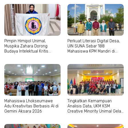
Pimpin Himipol Unimal,
Perkuat Literasi Digital Desa,
Muspika Zahara Dorong
UIN SUNA Sebar 188
Budaya Intelektual Kritis
Mahasiswa KPM Mandiri di
Mahasiswa
Aceh–Sumut
Mahasiswa Lhokseumawe
Tingkatkan Kemampuan
Adu Kreativitas Berbasis AI di
Analisis Data, UKM KSM
Gemini Aksara 2026
Creative Minority Unimal Gelar
Pelatihan SPSS