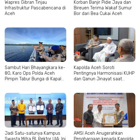
Wapres Gibran Tinjau
Korban Banjir Pidie Jaya dan
Infrastruktur Pascabencana di
Bireuen Terima Wakaf Sumur
Aceh
Bor dari Bea Cukai Aceh
Sambut Hari Bhayangkara ke-
Kapolda Aceh Soroti
80, Karo Ops Polda Aceh
Pentingnya Harmonisasi KUHP
Pimpin Tabur Bunga di Kapal
dan Qanun Jinayat saat
Wisanggeni
Bertemu Abu Paya Pasi
Jadi Satu-satunya Kampus
AMSI Aceh Anugerahkan
Swasta Mitra BI, Rektor UIA: Ini
Penghargaan kepada Kapolda