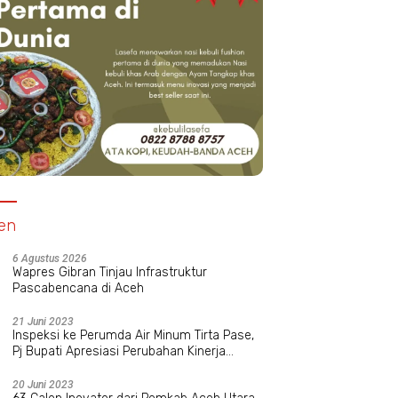
h Selatan Bedah
Islamic Relief Indonesia Hibur
Pimpin Hi
 Eks Kombatan
Anak Yatim Cianjur Lewat
Zahara D
tu Modal UMKM
Rekreasi Bersama
Intelektua
en
6 Agustus 2026
Wapres Gibran Tinjau Infrastruktur
Pascabencana di Aceh
21 Juni 2023
Inspeksi ke Perumda Air Minum Tirta Pase,
Pj Bupati Apresiasi Perubahan Kinerja
Manajemen Baru
20 Juni 2023