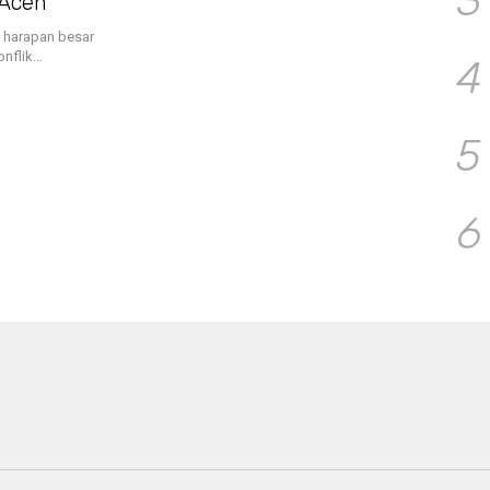
3
 Aceh
 harapan besar
onflik…
4
5
6