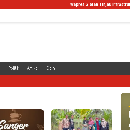
Wapres Gibran Tinjau Infrastruktur 
m
Politik
Artikel
Opini