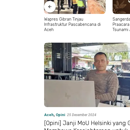
di Sabang,
Wapres Gibran Tinjau
Sangerday Fest 
n Jejak
Infrastruktur Pascabencana di
Praacara Gratis 
Aceh
Tsunami Aceh
Aceh
,
Opini
25 Desember 2024
[Opini] Janji MoU Helsinki yang 