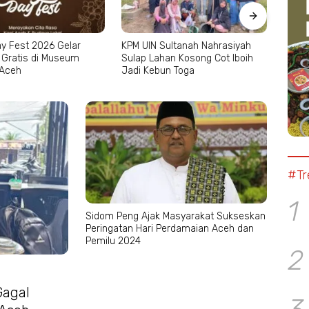
2026 Gelar
KPM UIN Sultanah Nahrasiyah
Kapolres Ace
di Museum
Sulap Lahan Kosong Cot Iboih
Rumah Janda
Jadi Kebun Toga
GAM dan Ban
#Tr
1
Sidom Peng Ajak Masyarakat Sukseskan
Peringatan Hari Perdamaian Aceh dan
Pemilu 2024
2
Gagal