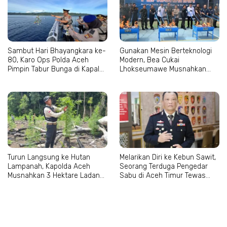
Sambut Hari Bhayangkara ke-
Gunakan Mesin Berteknologi
80, Karo Ops Polda Aceh
Modern, Bea Cukai
Pimpin Tabur Bunga di Kapal
Lhokseumawe Musnahkan
Wisanggeni
Jutaan Batang Rokok Ilegal
Turun Langsung ke Hutan
Melarikan Diri ke Kebun Sawit,
Lampanah, Kapolda Aceh
Seorang Terduga Pengedar
Musnahkan 3 Hektare Ladang
Sabu di Aceh Timur Tewas
Ganja
Terjatuh