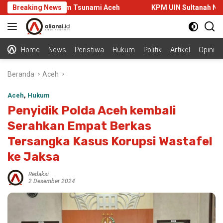
Langsung
ratis di Museum Tsunami Aceh
Breaking News
KPM UIN Sultanah Nahrasiya
ke
konten
Home
News
Peristiwa
Hukum
Politik
Artikel
Opini
Beranda
Aceh
Aceh
,
Hukum
Penyidik Polda Aceh kembali
Serahkan Empat Berkas
Tersangka Kasus Korupsi Wastafel
ke Jaksa
Redaksi
2 Desember 2024