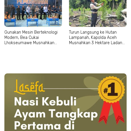
Gunakan Mesin Berteknologi
Turun Langsung ke Hutan
Modern, Bea Cukai
Lampanah, Kapolda Aceh
Lhokseumawe Musnahkan
Musnahkan 3 Hektare Ladang
Jutaan Batang Rokok Ilegal
Ganja