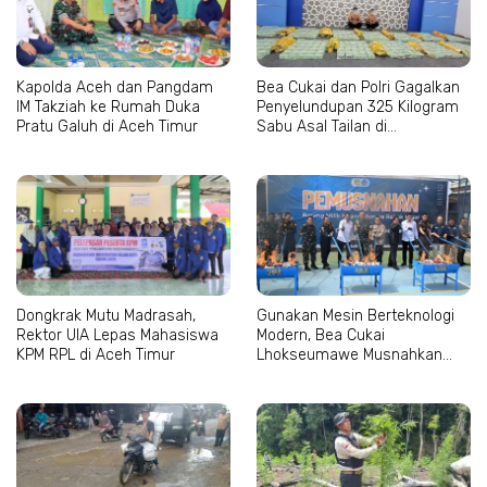
Kapolda Aceh dan Pangdam
Bea Cukai dan Polri Gagalkan
IM Takziah ke Rumah Duka
Penyelundupan 325 Kilogram
Pratu Galuh di Aceh Timur
Sabu Asal Tailan di
Lhokseumawe
Dongkrak Mutu Madrasah,
Gunakan Mesin Berteknologi
Rektor UIA Lepas Mahasiswa
Modern, Bea Cukai
KPM RPL di Aceh Timur
Lhokseumawe Musnahkan
Jutaan Batang Rokok Ilegal