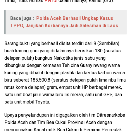
Timur,” tulis Humas
PN Idi
dalam rilisnya, Kamis (6/3).
Baca juga :
Polda Aceh Berhasil Ungkap Kasus
TPPO, Janjikan Korbannya Jadi Salesman di Laos
Barang bukti yang berhasil disita terdiri dari 9 (Sembilan)
buah karung goni yang didalamnya berisikan 180 (seratus
delapan puluh) bungkus Narkotika jenis sabu yang
dibungkus dengan kemasan Teh cina Guanyinwang warna
kuning yang dibalut dengan plastik dan kertas karbon warna
biru seberat 185.500,8 (seratus delapan puluh lima ribu lima
ratus koma delapan) gram, empat unit HP berbagai merek,
satu unit boat jalur warna biru lis merah, satu unit GPS, dan
satu unit mobil Toyota.
Upaya penyelundupan ini digagalkan oleh tim Ditresnarkoba
Polda Aceh dan Tim Bea Cukai Provinsi Aceh dengan
menggunakan Kapal milik Bea Cukai di Perairan Peureulak.