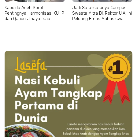
Kapolda Aceh Soroti
Jadi Satu-satunya Kampus
Pentingnya Harmonisasi KUHP
Swasta Mitra BI, Rektor UIA: Ini
dan Qanun Jinayat saat
Peluang Emas Mahasiswa
Bertemu Abu Paya Pasi