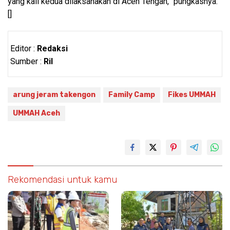
yang kali kedua dilaksanakan di Aceh Tengah,” pungkasnya.
[]
Editor :
Redaksi
Sumber :
Ril
arung jeram takengon
Family Camp
Fikes UMMAH
UMMAH Aceh
Rekomendasi untuk kamu