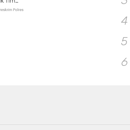
3
uk Tim
reskrim Polres
…
4
5
6