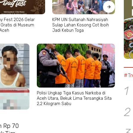
y Fest 2026 Gelar
KPM UIN Sultanah Nahrasiyah
Kapol
 Gratis di Museum
Sulap Lahan Kosong Cot Iboih
Ruma
 Aceh
Jadi Kebun Toga
GAM 
#Tr
1
Polisi Ungkap Tiga Kasus Narkoba di
Aceh Utara, Bekuk Lima Tersangka Sita
2,2 Kilogram Sabu
2
n Rp 70