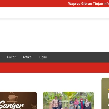
Wapres Gibran Tinjau Infrastr
m
Politik
Artikel
Opini