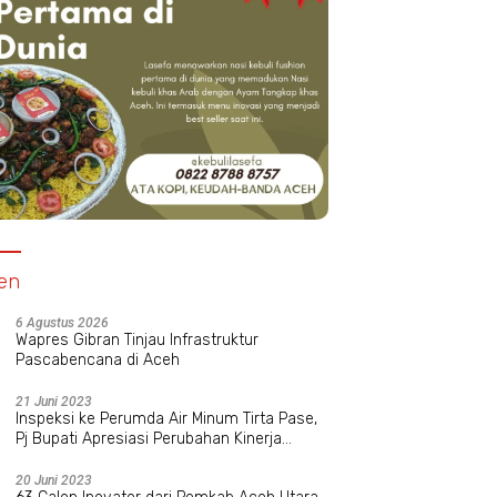
res Aceh Selatan Bedah
Islamic Relief Indonesia Hibur
P
h Janda Eks Kombatan
Anak Yatim Cianjur Lewat
Z
dan Bantu Modal UMKM
Rekreasi Bersama
In
en
6 Agustus 2026
Wapres Gibran Tinjau Infrastruktur
Pascabencana di Aceh
21 Juni 2023
Inspeksi ke Perumda Air Minum Tirta Pase,
Pj Bupati Apresiasi Perubahan Kinerja
Manajemen Baru
20 Juni 2023