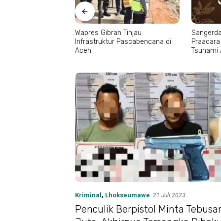
a Tahun di Sabang,
Wapres Gibran Tinjau
Sangerda
inggalkan Jejak
Infrastruktur Pascabencana di
Praacara
Aceh
Tsunami
Kriminal
,
Lhokseumawe
21 Juli 2023
Penculik Berpistol Minta Tebusa