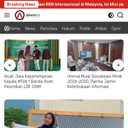
Langsung
wa Unimal Jalani KKN Internasional di Malaysia, Ini Misi yang Diba
Breaking News
ke
konten
Home
News
Peristiwa
Hukum
Politik
Artikel
Opini
Asah Jiwa Kepemimpinan,
Unimal Mulai Sosialisasi Pilrek
Kepala MTsN 1 Banda Aceh
2026–2030, Panitia Jamin
Resmikan LDK OSIM
Keterbukaan Informasi